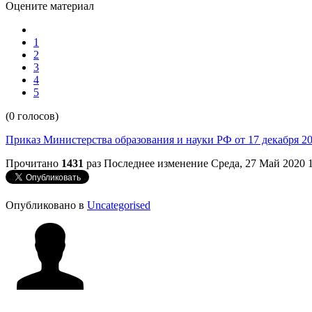
Оцените материал
1
2
3
4
5
(0 голосов)
Приказ Министерства образования и науки РФ от 17 декабря 20
Прочитано
1431
раз
Последнее изменение Среда, 27 Май 2020 
Опубликовано в
Uncategorised